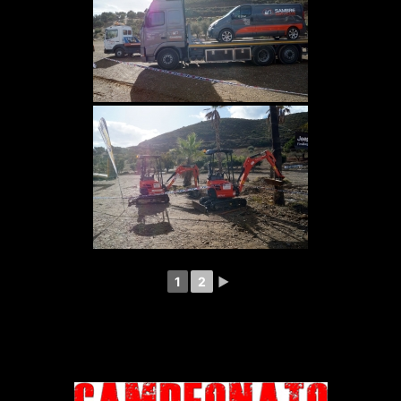
1
2
►