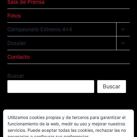
Sala de Prensa
Fotos
Altern
Campeonato Extremo 4×4
menú
hijo
Altern
Dossier
menú
hijo
Contacto
Buscar
Buscar
Utilizamos cookies propias y de terceros para garantizar el
funcionamiento de la web, medir su uso y mejorar nuestros
Facebook
TikTok
Instagram
servicios. Puede aceptar todas las cookies, rechazar las no
YouTube
necesarias o configurar sus preferencias.