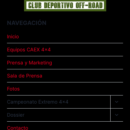
NAVEGACIÓN
Inicio
Equipos CAEX 4×4
Prensa y Marketing
Sala de Prensa
Fotos
Altern
Campeonato Extremo 4×4
menú
hijo
Altern
Dossier
menú
hijo
Contacto