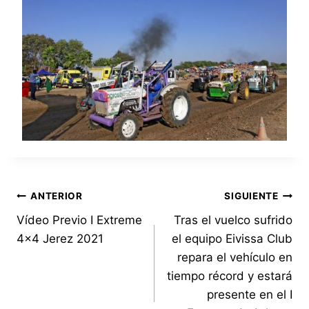
Navegación
ANTERIOR
SIGUIENTE
Vídeo Previo I Extreme
Tras el vuelco sufrido
de
4×4 Jerez 2021
el equipo Eivissa Club
entradas
repara el vehículo en
tiempo récord y estará
presente en el I