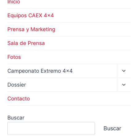
Inicio
Equipos CAEX 4×4
Prensa y Marketing
Sala de Prensa
Fotos
Altern
Campeonato Extremo 4×4
menú
hijo
Altern
Dossier
menú
hijo
Contacto
Buscar
Buscar