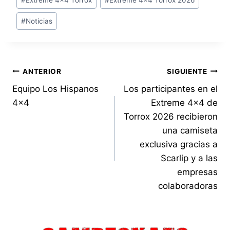
#
Noticias
Navegación
ANTERIOR
SIGUIENTE
Equipo Los Hispanos
Los participantes en el
de
4×4
Extreme 4×4 de
entradas
Torrox 2026 recibieron
una camiseta
exclusiva gracias a
Scarlip y a las
empresas
colaboradoras