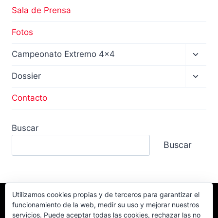
Sala de Prensa
Fotos
Altern
Campeonato Extremo 4×4
menú
hijo
Altern
Dossier
menú
hijo
Contacto
Buscar
Buscar
Utilizamos cookies propias y de terceros para garantizar el
funcionamiento de la web, medir su uso y mejorar nuestros
Facebook
TikTok
Instagram
servicios. Puede aceptar todas las cookies, rechazar las no