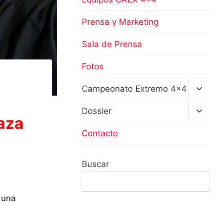
Prensa y Marketing
Sala de Prensa
Fotos
Altern
Campeonato Extremo 4×4
menú
hijo
Altern
Dossier
aza
menú
hijo
Contacto
Buscar
 una