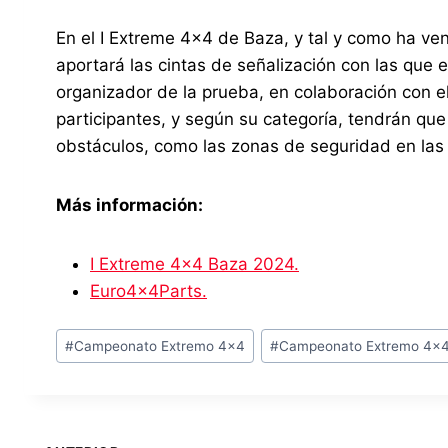
En el I Extreme 4×4 de Baza, y tal y como ha v
aportará las cintas de señalización con las que
organizador de la prueba, en colaboración con el 
participantes, y según su categoría, tendrán que
obstáculos, como las zonas de seguridad en las 
Más información:
I Extreme 4×4 Baza 2024.
Euro4x4Parts.
Etiquetas
#
Campeonato Extremo 4x4
#
Campeonato Extremo 4x
de
la
entrada: