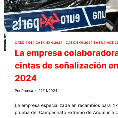
CAEX 4X4
|
CAEX 4X4 2024
|
CAEX 4X4 2024 BAZA
|
NOTIC
La empresa colaboradora
cintas de señalización e
2024
Por
Prensa
27/11/2024
La empresa especializada en recambios para 4
prueba del Campeonato Extremo de Andalucía C