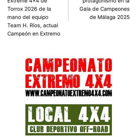
entradas
Extreme 4×4 de
protagonismo en la
Torrox 2026 de la
Gala de Campeones
mano del equipo
de Málaga 2025
Team H. Ríos, actual
Campeón en Extremo