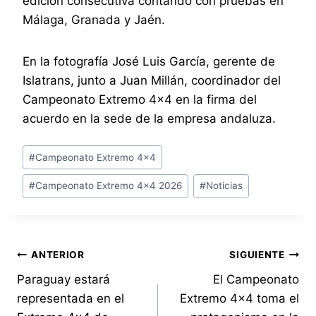
edición consecutiva contando con pruebas en
Málaga, Granada y Jaén.
En la fotografía José Luis García, gerente de
Islatrans, junto a Juan Millán, coordinador del
Campeonato Extremo 4×4 en la firma del
acuerdo en la sede de la empresa andaluza.
Etiquetas
#
Campeonato Extremo 4x4
de
#
Campeonato Extremo 4x4 2026
#
Noticias
la
entrada:
Navegación
ANTERIOR
SIGUIENTE
Paraguay estará
El Campeonato
de
representada en el
Extremo 4×4 toma el