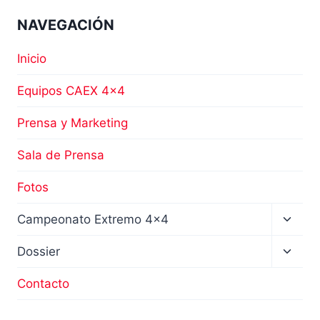
NAVEGACIÓN
Inicio
Equipos CAEX 4×4
Prensa y Marketing
Sala de Prensa
Fotos
Altern
Campeonato Extremo 4×4
menú
hijo
Altern
Dossier
menú
hijo
Contacto