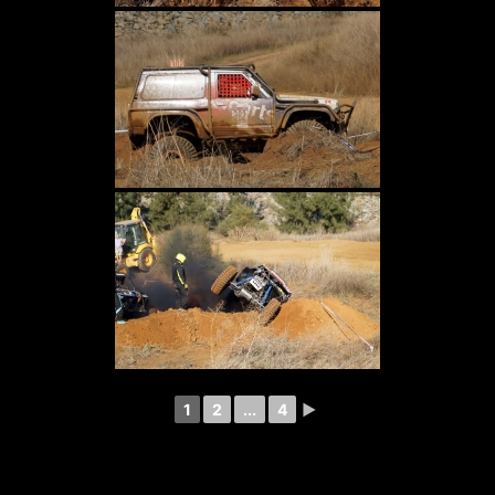
1
2
...
4
►