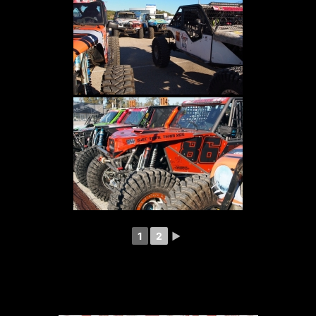
1
2
►