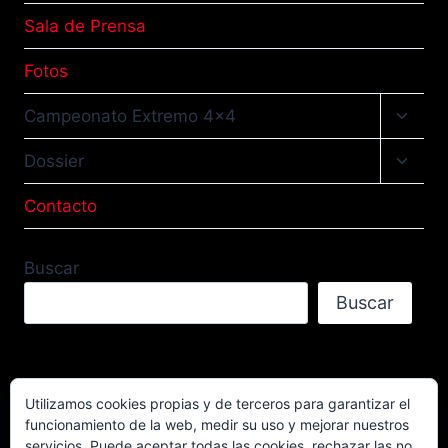
Sala de Prensa
Fotos
Altern
Campeonato Extremo 4×4
menú
hijo
Altern
Dossier
menú
hijo
Contacto
Buscar
Buscar
Utilizamos cookies propias y de terceros para garantizar el
funcionamiento de la web, medir su uso y mejorar nuestros
Facebook
TikTok
Instagram
servicios. Puede aceptar todas las cookies, rechazar las no