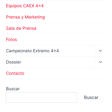
Equipos CAEX 4×4
Prensa y Marketing
Sala de Prensa
Fotos
Altern
Campeonato Extremo 4×4
menú
hijo
Altern
Dossier
menú
hijo
Contacto
Buscar
Buscar