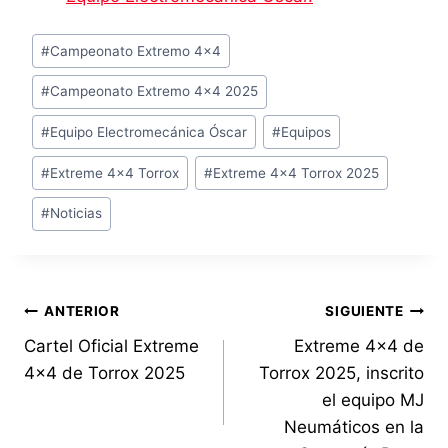
Etiquetas
#
Campeonato Extremo 4x4
de
#
Campeonato Extremo 4x4 2025
la
entrada:
#
Equipo Electromecánica Óscar
#
Equipos
#
Extreme 4x4 Torrox
#
Extreme 4x4 Torrox 2025
#
Noticias
Navegación
ANTERIOR
SIGUIENTE
Cartel Oficial Extreme
Extreme 4×4 de
de
4×4 de Torrox 2025
Torrox 2025, inscrito
entradas
el equipo MJ
Neumáticos en la