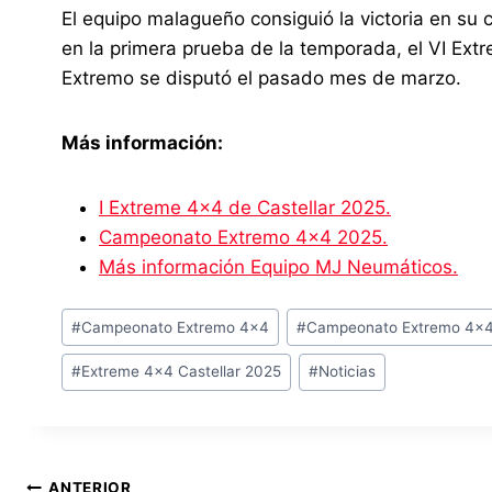
El equipo malagueño consiguió la victoria en su 
en la primera prueba de la temporada, el VI Ext
Extremo se disputó el pasado mes de marzo.
Más información:
I Extreme 4×4 de Castellar 2025.
Campeonato Extremo 4×4 2025.
Más información Equipo MJ Neumáticos.
Etiquetas
#
Campeonato Extremo 4x4
#
Campeonato Extremo 4x
de
#
Extreme 4x4 Castellar 2025
#
Noticias
la
entrada:
ANTERIOR