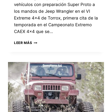
vehículos con preparación Super Proto a
los mandos de Jeep Wrangler en el VI
Extreme 4×4 de Torrox, primera cita de la
temporada en el Campeonato Extremo
CAEX 4×4 que se…
E
LEER MÁS
X
T
R
E
M
E
4
×
4
D
E
T
O