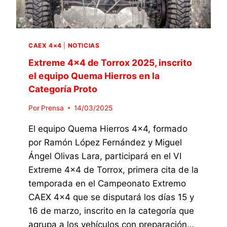
R
R
O
X
CAEX 4×4
|
NOTICIAS
2
0
Extreme 4×4 de Torrox 2025, inscrito
2
el equipo Quema Hierros en la
5
Categoría Proto
,
E
Por
Prensa
14/03/2025
Q
U
El equipo Quema Hierros 4×4, formado
I
por Ramón López Fernández y Miguel
P
Ángel Olivas Lara, participará en el VI
O
Q
Extreme 4×4 de Torrox, primera cita de la
U
temporada en el Campeonato Extremo
E
CAEX 4×4 que se disputará los días 15 y
M
A
16 de marzo, inscrito en la categoría que
H
agrupa a los vehículos con preparación…