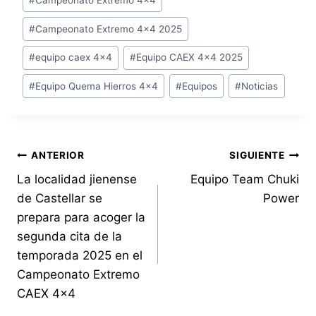
P
de
M
R
#
Campeonato Extremo 4x4 2025
la
A
O
H
entrada:
T
#
equipo caex 4x4
#
Equipo CAEX 4x4 2025
I
O
E
#
Equipo Quema Hierros 4x4
#
Equipos
#
Noticias
R
R
O
S
E
Navegación
ANTERIOR
SIGUIENTE
N
L
La localidad jienense
Equipo Team Chuki
de
A
de Castellar se
Power
C
entradas
prepara para acoger la
A
segunda cita de la
T
E
temporada 2025 en el
G
Campeonato Extremo
O
CAEX 4×4
R
Í