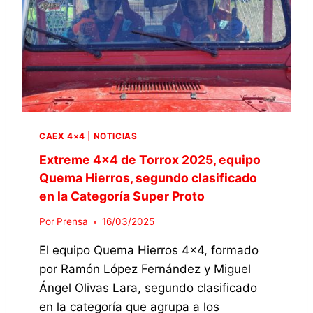
CAEX 4×4
|
NOTICIAS
Extreme 4×4 de Torrox 2025, equipo
Quema Hierros, segundo clasificado
en la Categoría Super Proto
Por
Prensa
16/03/2025
El equipo Quema Hierros 4×4, formado
por Ramón López Fernández y Miguel
Ángel Olivas Lara, segundo clasificado
en la categoría que agrupa a los