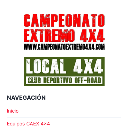
A
P
R
O
T
O
NAVEGACIÓN
Inicio
Equipos CAEX 4×4