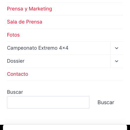
Prensa y Marketing
Sala de Prensa
Fotos
Altern
Campeonato Extremo 4×4
menú
hijo
Altern
Dossier
menú
hijo
Contacto
Buscar
Buscar