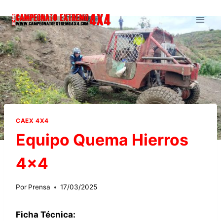
Saltar
al
contenido
CAEX 4X4
Equipo Quema Hierros
4×4
Por
Prensa
17/03/2025
Ficha Técnica: