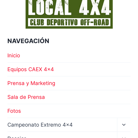
NAVEGACIÓN
Inicio
Equipos CAEX 4×4
Prensa y Marketing
Sala de Prensa
Fotos
Altern
Campeonato Extremo 4×4
menú
hijo
Altern