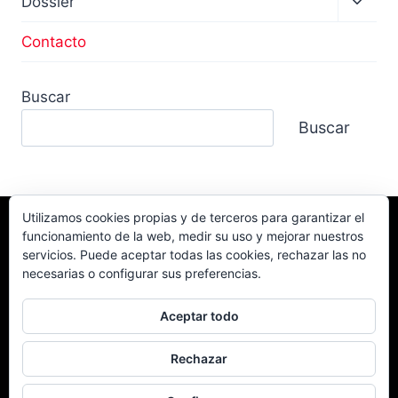
Dossier
menú
hijo
Contacto
Buscar
Buscar
Utilizamos cookies propias y de terceros para garantizar el
funcionamiento de la web, medir su uso y mejorar nuestros
Facebook
TikTok
Instagram
servicios. Puede aceptar todas las cookies, rechazar las no
YouTube
necesarias o configurar sus preferencias.
Aceptar todo
Rechazar
© 2026 Campeonato Extremo 4x4 Powered by
CD Local 4x4.