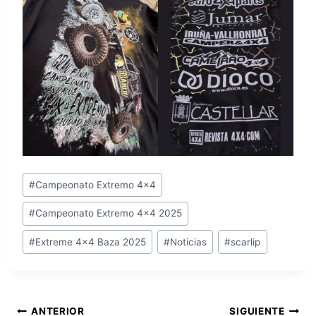
Etiquetas
#
Campeonato Extremo 4x4
de
#
Campeonato Extremo 4x4 2025
la
entrada:
#
Extreme 4x4 Baza 2025
#
Noticias
#
scarlip
Navegación
ANTERIOR
SIGUIENTE