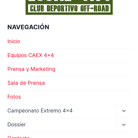
NAVEGACIÓN
Inicio
Equipos CAEX 4×4
Prensa y Marketing
Sala de Prensa
Fotos
Altern
Campeonato Extremo 4×4
menú
hijo
Altern
Dossier
menú
hijo