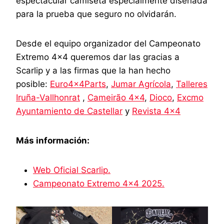
espectacular camiseta especialmente diseñada
para la prueba que seguro no olvidarán.
Desde el equipo organizador del Campeonato
Extremo 4×4 queremos dar las gracias a
Scarlip y a las firmas que la han hecho
posible:
Euro4x4Parts
,
Jumar Agrícola
,
Talleres
Iruña-Vallhonrat
,
Cameirão 4×4
,
Dioco
,
Excmo
Ayuntamiento de Castellar
y
Revista 4×4
Más información:
Web Oficial Scarlip.
Campeonato Extremo 4×4 2025.