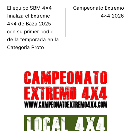
El equipo SBM 4×4
Campeonato Extremo
de
finaliza el Extreme
4×4 2026
entradas
4×4 de Baza 2025
con su primer podio
de la temporada en la
Categoría Proto