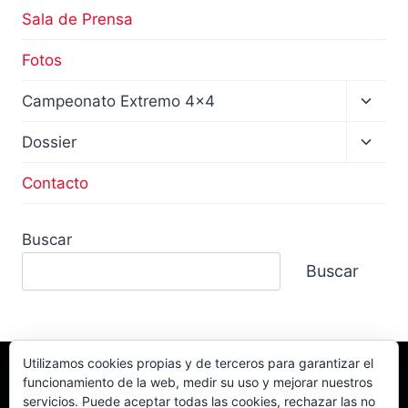
Sala de Prensa
Fotos
Altern
Campeonato Extremo 4×4
menú
hijo
Altern
Dossier
menú
hijo
Contacto
Buscar
Buscar
Utilizamos cookies propias y de terceros para garantizar el
funcionamiento de la web, medir su uso y mejorar nuestros
Facebook
TikTok
Instagram
servicios. Puede aceptar todas las cookies, rechazar las no