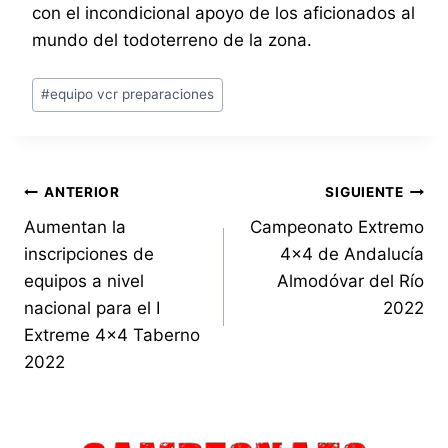
con el incondicional apoyo de los aficionados al
mundo del todoterreno de la zona.
Etiquetas
#
equipo vcr preparaciones
de
la
entrada:
Navegación
ANTERIOR
SIGUIENTE
Aumentan la
Campeonato Extremo
de
inscripciones de
4×4 de Andalucía
entradas
equipos a nivel
Almodóvar del Río
nacional para el I
2022
Extreme 4×4 Taberno
2022