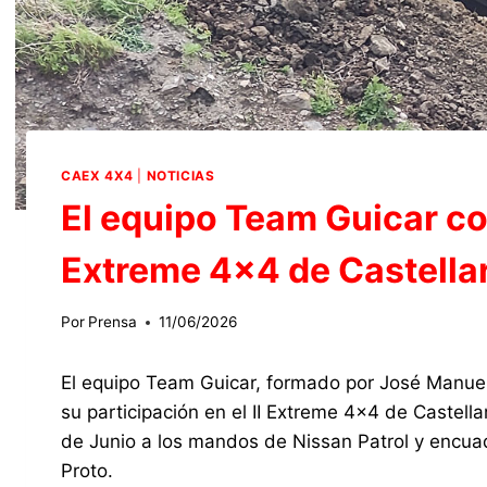
CAEX 4X4
|
NOTICIAS
El equipo Team Guicar con
Extreme 4×4 de Castellar
Por
Prensa
11/06/2026
El equipo Team Guicar, formado por José Manuel
su participación en el II Extreme 4×4 de Castella
de Junio a los mandos de Nissan Patrol y encuad
Proto.