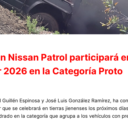
 Nissan Patrol participará e
 2026 en la Categoría Proto
 Guillén Espinosa y José Luis González Ramírez, ha co
r que se celebrará en tierras jienenses los próximos día
rado en la categoría que agrupa a los vehículos con pr