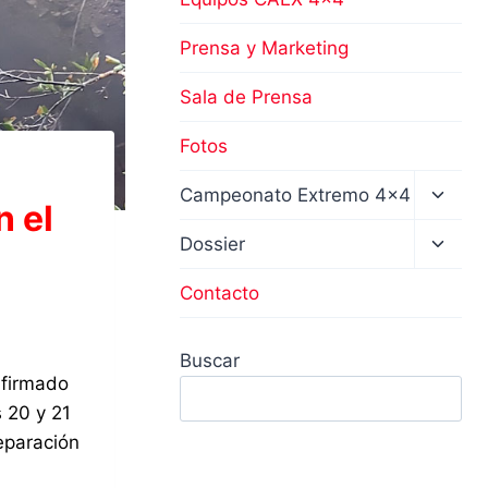
Prensa y Marketing
Sala de Prensa
Fotos
Altern
Campeonato Extremo 4×4
n el
menú
hijo
Altern
Dossier
menú
hijo
Contacto
Buscar
nfirmado
s 20 y 21
eparación