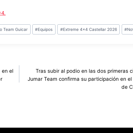
×4.
po Team Guicar
#
Equipos
#
Extreme 4x4 Castellar 2026
#
Not
 en el
Tras subir al podio en las dos primeras c
r
Jumar Team confirma su participación en e
de C