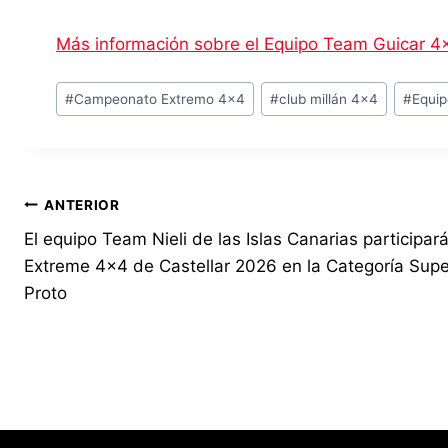
Más información sobre el Equipo Team Guicar 4
Etiquetas
#
Campeonato Extremo 4x4
#
club millán 4x4
#
Equi
de
la
entrada:
Navegación
ANTERIOR
El equipo Team Nieli de las Islas Canarias participará
de
Extreme 4×4 de Castellar 2026 en la Categoría Supe
entradas
Proto