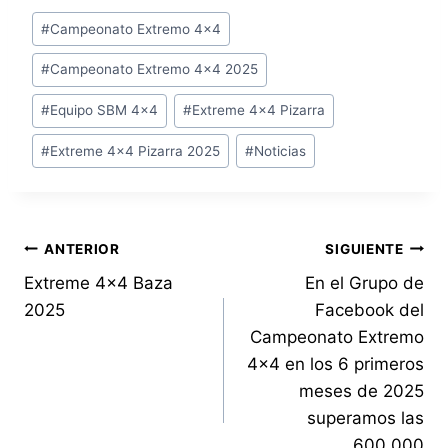
Etiquetas
#
Campeonato Extremo 4x4
de
#
Campeonato Extremo 4x4 2025
la
entrada:
#
Equipo SBM 4x4
#
Extreme 4x4 Pizarra
#
Extreme 4x4 Pizarra 2025
#
Noticias
Navegación
ANTERIOR
SIGUIENTE
Extreme 4×4 Baza
En el Grupo de
de
2025
Facebook del
entradas
Campeonato Extremo
4×4 en los 6 primeros
meses de 2025
superamos las
600.000