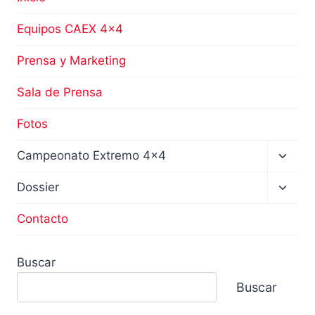
Equipos CAEX 4×4
Prensa y Marketing
Sala de Prensa
Fotos
Altern
Campeonato Extremo 4×4
menú
hijo
Altern
Dossier
menú
hijo
Contacto
Buscar
Buscar