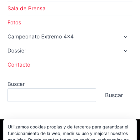
Sala de Prensa
Fotos
Altern
Campeonato Extremo 4×4
menú
hijo
Altern
Dossier
menú
hijo
Contacto
Buscar
Buscar
Utilizamos cookies propias y de terceros para garantizar el
funcionamiento de la web, medir su uso y mejorar nuestros
Facebook
TikTok
Instagram
servicios. Puede aceptar todas las cookies, rechazar las no