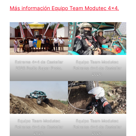
Más información Equipo Team Modutec 4×4.
Extreme 4×4 de Castellar
Equipo Team Modutec
2026 Podio Super Proto.
Extreme 4×4 de Castellar
2026.
Equipo Team Modutec
Equipo Team Modutec
Extreme 4×4 de Castellar
Extreme 4×4 de Castellar
2026.
2026.