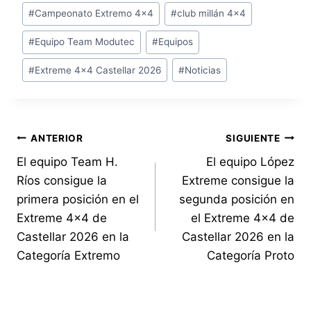
Etiquetas
#
Campeonato Extremo 4x4
#
club millán 4x4
de
#
Equipo Team Modutec
#
Equipos
la
entrada:
#
Extreme 4x4 Castellar 2026
#
Noticias
Navegación
ANTERIOR
SIGUIENTE
El equipo Team H.
El equipo López
de
Ríos consigue la
Extreme consigue la
entradas
primera posición en el
segunda posición en
Extreme 4×4 de
el Extreme 4×4 de
Castellar 2026 en la
Castellar 2026 en la
Categoría Extremo
Categoría Proto