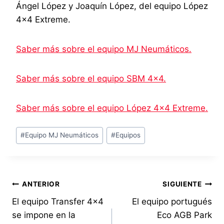
Ángel López y Joaquín López, del equipo López
4×4 Extreme.
Saber más sobre el equipo MJ Neumáticos.
Saber más sobre el equipo SBM 4×4.
Saber más sobre el equipo López 4×4 Extreme.
Etiquetas
#
Equipo MJ Neumáticos
#
Equipos
de
la
entrada:
Navegación
ANTERIOR
SIGUIENTE
El equipo Transfer 4×4
El equipo portugués
de
se impone en la
Eco AGB Park