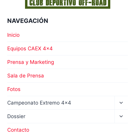
NAVEGACIÓN
Inicio
Equipos CAEX 4×4
Prensa y Marketing
Sala de Prensa
Fotos
Altern
Campeonato Extremo 4×4
menú
hijo
Altern
Dossier
menú
hijo
Contacto