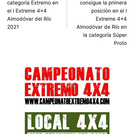
entradas
categoría Extremo en
consigue la primera
el I Extreme 4×4
posición en el I
Almodóvar del Río
Extreme 4×4
2021
Almodóvar de Río en
la categoría Súper
Proto