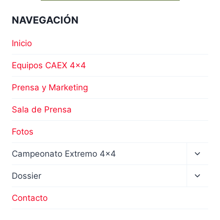
NAVEGACIÓN
Inicio
Equipos CAEX 4×4
Prensa y Marketing
Sala de Prensa
Fotos
Altern
Campeonato Extremo 4×4
menú
hijo
Altern
Dossier
menú
hijo
Contacto