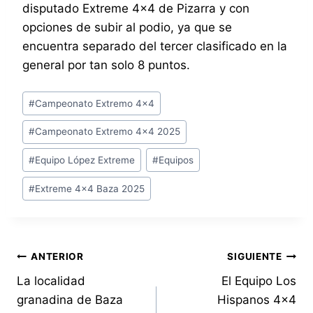
disputado Extreme 4×4 de Pizarra y con
opciones de subir al podio, ya que se
encuentra separado del tercer clasificado en la
general por tan solo 8 puntos.
Etiquetas
#
Campeonato Extremo 4x4
de
#
Campeonato Extremo 4x4 2025
la
entrada:
#
Equipo López Extreme
#
Equipos
#
Extreme 4x4 Baza 2025
Navegación
ANTERIOR
SIGUIENTE
La localidad
El Equipo Los
de
granadina de Baza
Hispanos 4×4