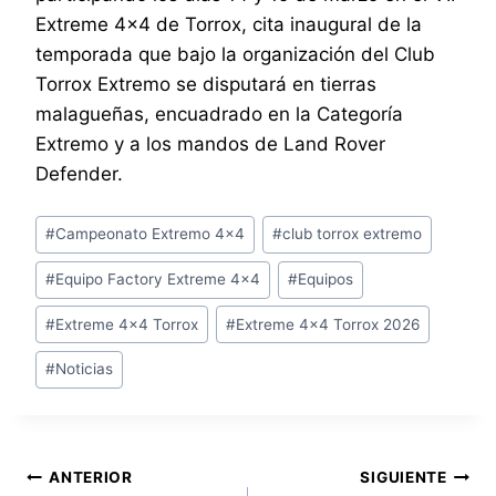
Extreme 4×4 de Torrox, cita inaugural de la
temporada que bajo la organización del Club
Torrox Extremo se disputará en tierras
malagueñas, encuadrado en la Categoría
Extremo y a los mandos de Land Rover
Defender.
Etiquetas
#
Campeonato Extremo 4x4
#
club torrox extremo
de
#
Equipo Factory Extreme 4x4
#
Equipos
la
entrada:
#
Extreme 4x4 Torrox
#
Extreme 4x4 Torrox 2026
#
Noticias
Navegación
ANTERIOR
SIGUIENTE