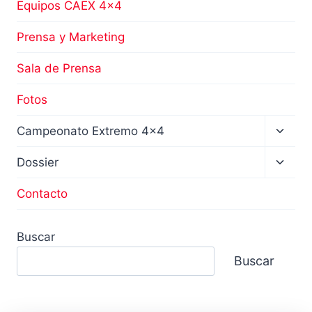
Equipos CAEX 4×4
Prensa y Marketing
Sala de Prensa
Fotos
Altern
Campeonato Extremo 4×4
menú
hijo
Altern
Dossier
menú
hijo
Contacto
Buscar
Buscar