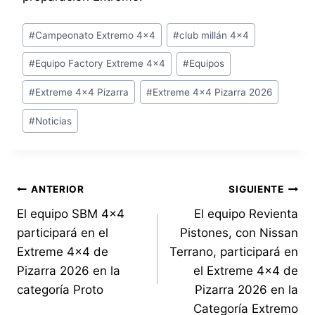
Etiquetas
#
Campeonato Extremo 4x4
#
club millán 4x4
de
#
Equipo Factory Extreme 4x4
#
Equipos
la
entrada:
#
Extreme 4x4 Pizarra
#
Extreme 4x4 Pizarra 2026
#
Noticias
Navegación
ANTERIOR
SIGUIENTE
El equipo SBM 4×4
El equipo Revienta
de
participará en el
Pistones, con Nissan
entradas
Extreme 4×4 de
Terrano, participará en
Pizarra 2026 en la
el Extreme 4×4 de
categoría Proto
Pizarra 2026 en la
Categoría Extremo