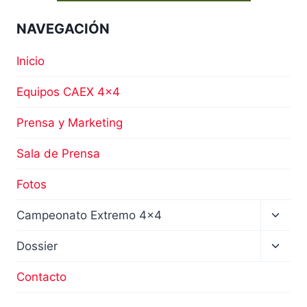
NAVEGACIÓN
Inicio
Equipos CAEX 4×4
Prensa y Marketing
Sala de Prensa
Fotos
Altern
Campeonato Extremo 4×4
menú
hijo
Altern
Dossier
menú
hijo
Contacto