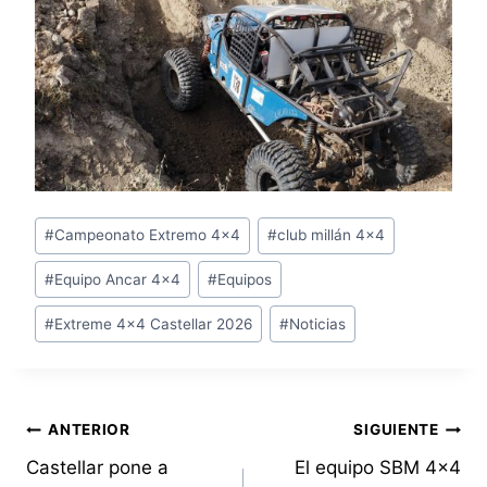
Etiquetas
#
Campeonato Extremo 4x4
#
club millán 4x4
de
#
Equipo Ancar 4x4
#
Equipos
la
entrada:
#
Extreme 4x4 Castellar 2026
#
Noticias
Navegación
ANTERIOR
SIGUIENTE
Castellar pone a
El equipo SBM 4×4
de