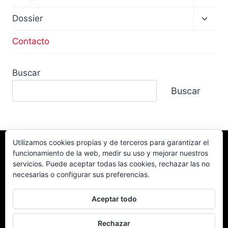
menú
hijo
Altern
Dossier
menú
hijo
Contacto
Buscar
Buscar
Utilizamos cookies propias y de terceros para garantizar el
funcionamiento de la web, medir su uso y mejorar nuestros
Facebook
TikTok
Instagram
servicios. Puede aceptar todas las cookies, rechazar las no
YouTube
necesarias o configurar sus preferencias.
Aceptar todo
Rechazar
© 2026 Campeonato Extremo 4x4 Powered by