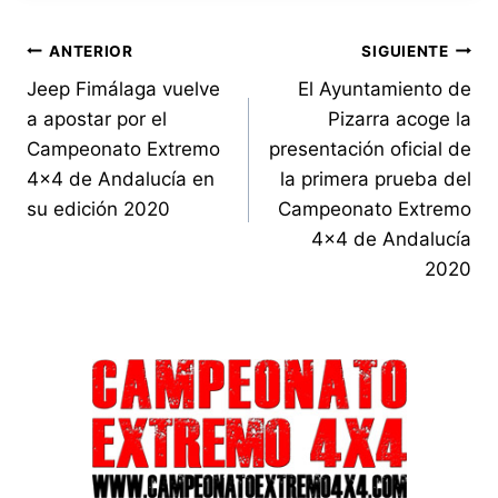
Navegación
ANTERIOR
SIGUIENTE
Jeep Fimálaga vuelve
El Ayuntamiento de
de
a apostar por el
Pizarra acoge la
entradas
Campeonato Extremo
presentación oficial de
4×4 de Andalucía en
la primera prueba del
su edición 2020
Campeonato Extremo
4×4 de Andalucía
2020