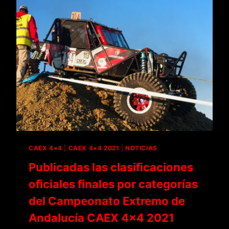
CAEX 4×4
|
CAEX 4×4 2021
|
NOTICIAS
Publicadas las clasificaciones
oficiales finales por categorías
del Campeonato Extremo de
Andalucía CAEX 4×4 2021