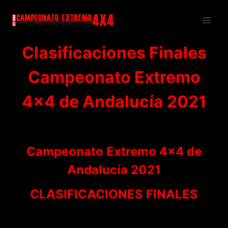
Saltar
al
contenido
Clasificaciones Finales
Campeonato Extremo
4×4 de Andalucía 2021
Campeonato Extremo 4×4 de
Andalucía 2021
CLASIFICACIONES FINALES
Si quieres saber cómo ha quedado la