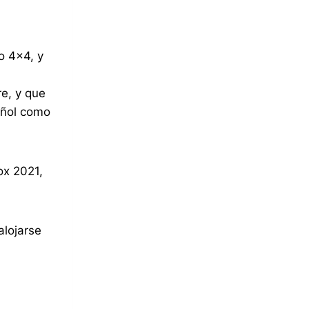
o 4×4, y
e, y que
añol como
ox 2021,
alojarse