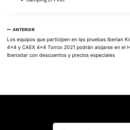
Navegación
ANTERIOR
Los equipos que participen en las pruebas Iberian K
de
4×4 y CAEX 4×4 Torrox 2021 podrán alojarse en el H
entradas
Iberostar con descuentos y precios especiales