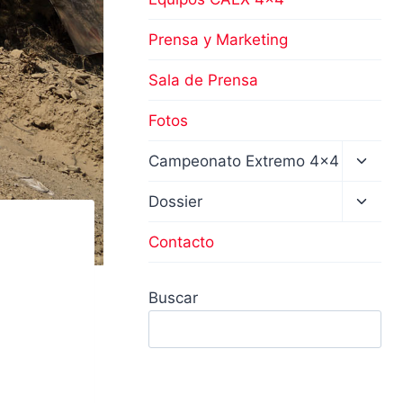
Prensa y Marketing
Sala de Prensa
Fotos
Altern
Campeonato Extremo 4×4
menú
hijo
Altern
Dossier
menú
hijo
Contacto
Buscar