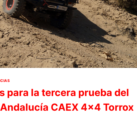
ICIAS
s para la tercera prueba del
Andalucía CAEX 4×4 Torrox