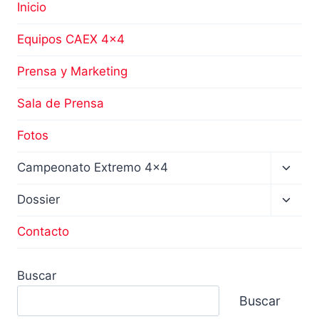
Inicio
Equipos CAEX 4×4
Prensa y Marketing
Sala de Prensa
Fotos
Altern
Campeonato Extremo 4×4
menú
hijo
Altern
Dossier
menú
hijo
Contacto
Buscar
Buscar