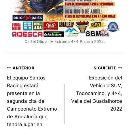
Cartel Oficial IV Extreme 4×4 PIzarra 2022.
Navegación
ANTERIOR
SIGUIENTE
El equipo Santos
I Exposición del
de
Racing estará
Vehículo SUV,
entradas
presente en la
Todocamino, y 4×4,
segunda cita del
Valle del Guadalhorce
Campeonato Extremo
2022
de Andalucía que
tendrá lugar en